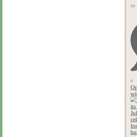
54
6
Op
wi