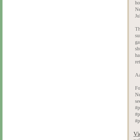
ho
Ne
Ju
Th
su
ga
sh
ha
re
Aa
Fo
Ne
se
#p
#p
#p
Vi