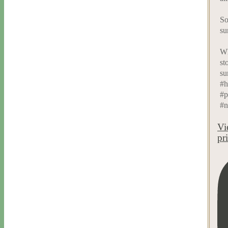
So
su
Wh
st
su
#h
#p
#n
Vi
pr