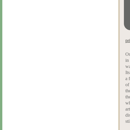
pr
On
in
wa
It
a 
of
th
th
wh
ar
di
st