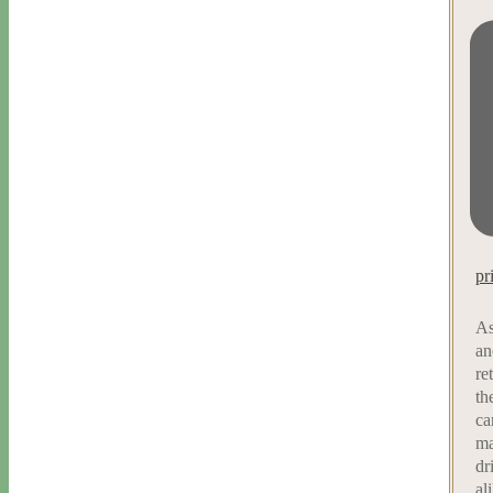
pr
As
an
re
th
ca
ma
dr
al