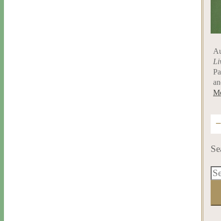
Au
Li
Pa
an
Me
Se