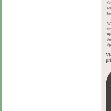
So
re
be
Wh
fi
#p
#g
#p
Vi
pr